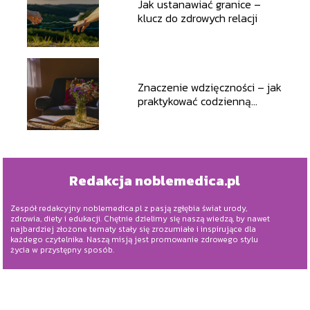
Jak ustanawiać granice –
klucz do zdrowych relacji
Znaczenie wdzięczności – jak
praktykować codzienną
wdzięczność
Redakcja noblemedica.pl
Zespół redakcyjny noblemedica.pl z pasją zgłębia świat urody,
zdrowia, diety i edukacji. Chętnie dzielimy się naszą wiedzą, by nawet
najbardziej złożone tematy stały się zrozumiałe i inspirujące dla
każdego czytelnika. Naszą misją jest promowanie zdrowego stylu
życia w przystępny sposób.