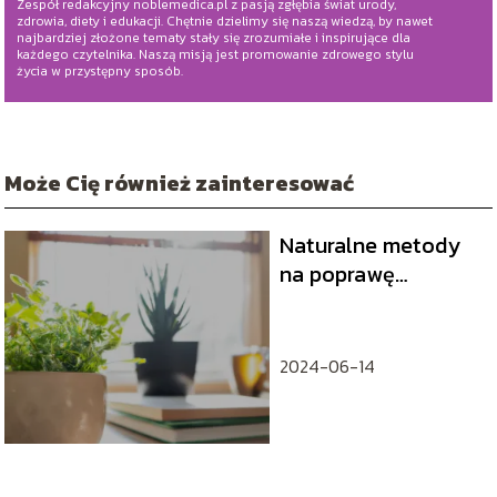
Zespół redakcyjny noblemedica.pl z pasją zgłębia świat urody,
zdrowia, diety i edukacji. Chętnie dzielimy się naszą wiedzą, by nawet
najbardziej złożone tematy stały się zrozumiałe i inspirujące dla
każdego czytelnika. Naszą misją jest promowanie zdrowego stylu
życia w przystępny sposób.
Może Cię również zainteresować
Naturalne metody
na poprawę
koncentracji i
pamięci
2024-06-14